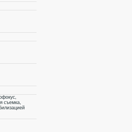
офокус,
я съемка,
абилизацией