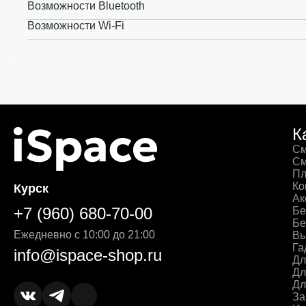
Возможности Bluetooth
Возможности Wi-Fi
К
См
См
Пл
Ко
Курск
Ак
+7 (960) 680-70-00
Бе
Бе
Ежедневно с 10:00 до 21:00
Вы
Га
info@ispace-shop.ru
Дл
Дл
Дл
За