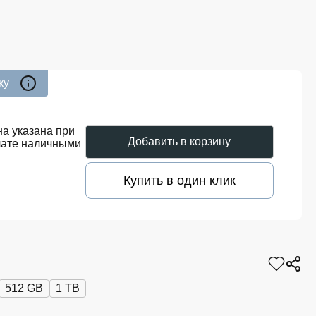
ку
а указана при
Добавить в корзину
лате наличными
Купить в один клик
512 GB
1 TB