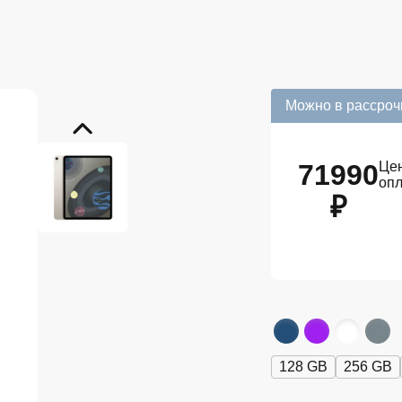
Можно в рассроч
71990
Цен
оп
₽
128 GB
256 GB