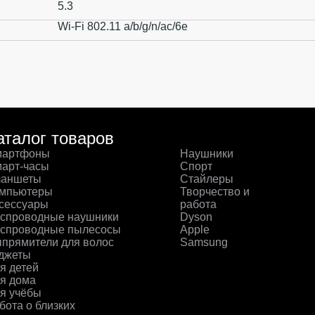
5.3
Wi-Fi 802.11 a/b/g/n/ac/6e
аталог товаров
артфоны
Наушники
арт-часы
Спорт
аншеты
Стайлеры
мпьютеры
Творчество и
сессуары
работа
спроводные наушники
Dyson
спроводные пылесосы
Apple
прямители для волос
Samsung
джеты
я детей
я дома
я учёбы
бота о близких