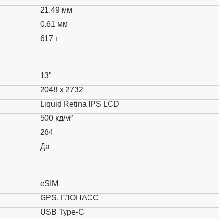
21.49 мм
0.61 мм
617 г
13"
2048 x 2732
Liquid Retina IPS LCD
500 кд/м²
264
Да
eSIM
GPS, ГЛОНАСС
USB Type-C