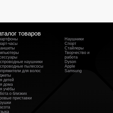
аталог товаров
артфоны
Наушники
арт-часы
Спорт
аншеты
Стайлеры
мпьютеры
Творчество и
сессуары
работа
спроводные наушники
Dyson
спроводные пылесосы
Apple
прямители для волос
Samsung
джеты
я детей
я дома
я учёбы
бота о близких
ровые приставки
рушки
асота
зыка