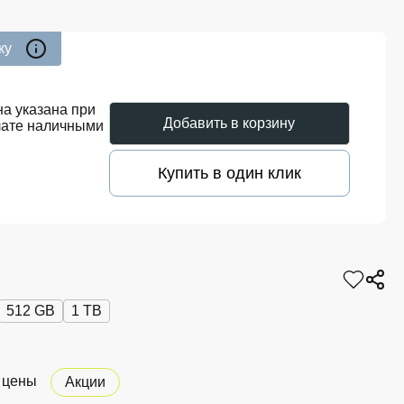
ку
а указана при
Добавить в корзину
лате наличными
Купить в один клик
512 GB
1 TB
 цены
Акции