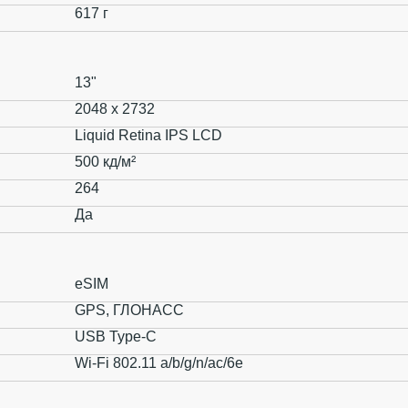
617 г
13"
2048 x 2732
Liquid Retina IPS LCD
500 кд/м²
264
Да
eSIM
GPS, ГЛОНАСС
USB Type-C
Wi-Fi 802.11 a/b/g/n/ac/6e