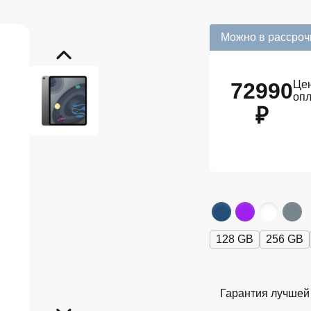
Можно в рассроч
72990
Цен
оп
₽
128 GB
256 GB
Гарантия лучшей