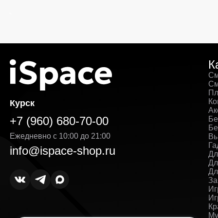
К
См
См
Пл
Ко
Курск
Ак
+7 (960) 680-70-00
Бе
Бе
Ежедневно с 10:00 до 21:00
Вы
Га
info@ispace-shop.ru
Дл
Дл
Дл
За
Иг
Иг
Кр
Му