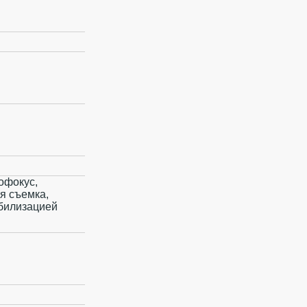
офокус,
я съемка,
абилизацией