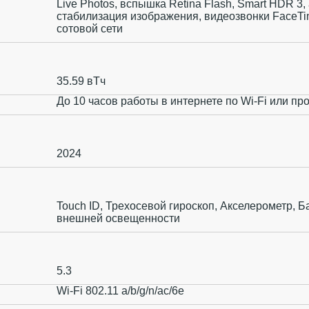
Live Photos, вспышка Retina Flash, Smart HDR 3
стабилизация изображения, видеозвонки FaceTim
сотовой сети
35.59 вТч
До 10 часов работы в интернете по Wi‑Fi или пр
2024
Touch ID, Трехосевой гироскоп, Акселерометр, Б
внешней освещенности
5.3
Wi-Fi 802.11 a/b/g/n/ac/6e